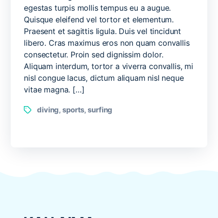
do
egestas turpis mollis tempus eu a augue.
a
Quisque eleifend vel tortor et elementum.
backflip
Praesent et sagittis ligula. Duis vel tincidunt
on
libero. Cras maximus eros non quam convallis
a
consectetur. Proin sed dignissim dolor.
surfboard
Aliquam interdum, tortor a viverra convallis, mi
nisl congue lacus, dictum aliquam nisl neque
vitae magna. […]
Tags
diving
sports
surfing
,
,