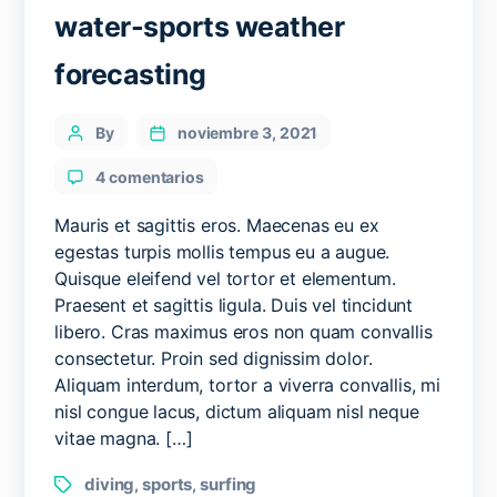
water-sports weather
forecasting
Categories
Post
By
noviembre 3, 2021
author
en
4 comentarios
The
beginner’s
Mauris et sagittis eros. Maecenas eu ex
guide
egestas turpis mollis tempus eu a augue.
to
Quisque eleifend vel tortor et elementum.
water-
Praesent et sagittis ligula. Duis vel tincidunt
sports
libero. Cras maximus eros non quam convallis
weather
consectetur. Proin sed dignissim dolor.
forecasting
Aliquam interdum, tortor a viverra convallis, mi
nisl congue lacus, dictum aliquam nisl neque
vitae magna. […]
Tags
diving
sports
surfing
,
,