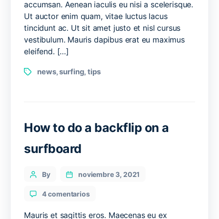
accumsan. Aenean iaculis eu nisi a scelerisque.
surfing
Ut auctor enim quam, vitae luctus lacus
formula
tincidunt ac. Ut sit amet justo et nisl cursus
vestibulum. Mauris dapibus erat eu maximus
eleifend. […]
Tags
news
surfing
tips
,
,
How to do a backflip on a
surfboard
Categories
Post
By
noviembre 3, 2021
author
en
4 comentarios
How
to
Mauris et sagittis eros. Maecenas eu ex