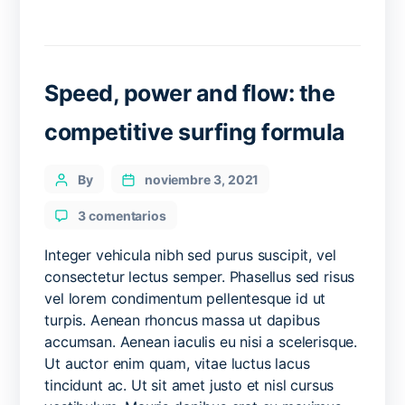
Speed, power and flow: the
competitive surfing formula
Categories
Post
By
noviembre 3, 2021
author
en
3 comentarios
Speed,
power
Integer vehicula nibh sed purus suscipit, vel
and
consectetur lectus semper. Phasellus sed risus
flow:
vel lorem condimentum pellentesque id ut
the
turpis. Aenean rhoncus massa ut dapibus
competitive
accumsan. Aenean iaculis eu nisi a scelerisque.
surfing
Ut auctor enim quam, vitae luctus lacus
formula
tincidunt ac. Ut sit amet justo et nisl cursus