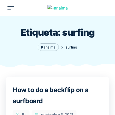
Etiqueta:
surfing
Kanaima
>
surfing
How to do a backflip on a
surfboard
Categories
Post
By
noviembre 3, 2021