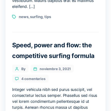
vestibulum. Mauris dapibus erat eu maximus
eleifend. […]
Tags
news
surfing
tips
,
,
Speed, power and flow: the
competitive surfing formula
Categories
Post
By
noviembre 3, 2021
author
en
4 comentarios
Speed,
power
Integer vehicula nibh sed purus suscipit, vel
and
consectetur lectus semper. Phasellus sed risus
flow:
vel lorem condimentum pellentesque id ut
the
turpis. Aenean rhoncus massa ut dapibus
competitive