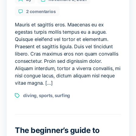
author
en
2 comentarios
How
to
Mauris et sagittis eros. Maecenas eu ex
do
egestas turpis mollis tempus eu a augue.
a
Quisque eleifend vel tortor et elementum.
backflip
Praesent et sagittis ligula. Duis vel tincidunt
on
libero. Cras maximus eros non quam convallis
a
consectetur. Proin sed dignissim dolor.
surfboard
Aliquam interdum, tortor a viverra convallis, mi
nisl congue lacus, dictum aliquam nisl neque
vitae magna. […]
Tags
diving
sports
surfing
,
,
The beginner’s guide to