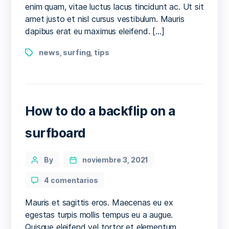
enim quam, vitae luctus lacus tincidunt ac. Ut sit
formula
amet justo et nisl cursus vestibulum. Mauris
dapibus erat eu maximus eleifend. […]
Tags
news
surfing
tips
,
,
How to do a backflip on a
surfboard
Categories
Post
By
noviembre 3, 2021
author
en
4 comentarios
How
to
Mauris et sagittis eros. Maecenas eu ex
do
egestas turpis mollis tempus eu a augue.
a
Quisque eleifend vel tortor et elementum.