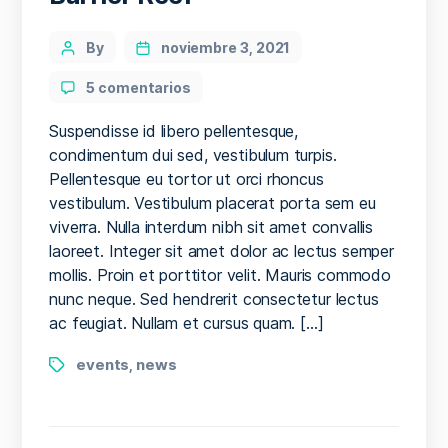
Categories
Post
By
noviembre 3, 2021
author
en
5 comentarios
Giant
Coral
Suspendisse id libero pellentesque,
Found
condimentum dui sed, vestibulum turpis.
in
Pellentesque eu tortor ut orci rhoncus
Great
vestibulum. Vestibulum placerat porta sem eu
Barrier
viverra. Nulla interdum nibh sit amet convallis
Reef
laoreet. Integer sit amet dolor ac lectus semper
mollis. Proin et porttitor velit. Mauris commodo
nunc neque. Sed hendrerit consectetur lectus
ac feugiat. Nullam et cursus quam. […]
Tags
events
news
,