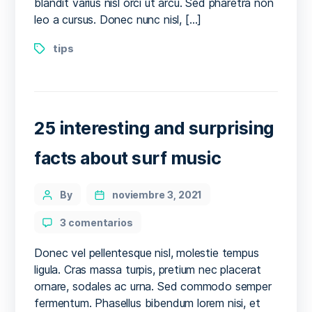
blandit varius nisl orci ut arcu. Sed pharetra non
leo a cursus. Donec nunc nisl, […]
Tags
tips
25 interesting and surprising
facts about surf music
Categories
Post
By
noviembre 3, 2021
author
en
3 comentarios
25
interesting
Donec vel pellentesque nisl, molestie tempus
and
ligula. Cras massa turpis, pretium nec placerat
surprising
ornare, sodales ac urna. Sed commodo semper
facts
fermentum. Phasellus bibendum lorem nisi, et
about