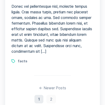
25
interesting
Donec vel pellentesque nisl, molestie tempus
and
ligula. Cras massa turpis, pretium nec placerat
surprising
ornare, sodales ac urna. Sed commodo semper
facts
fermentum. Phasellus bibendum lorem nisi, et
about
efficitur sapien dapibus sed. Suspendisse iaculis
surf
erat ut enim tincidunt, vitae bibendum lorem
music
mattis. Quisque sed nunc quis nisi aliquam
dictum at ac velit. Suspendisse orci nunc,
condimentum sit […]
Tags
facts
Paginación
de
←
Newer
Posts
entradas
1
2