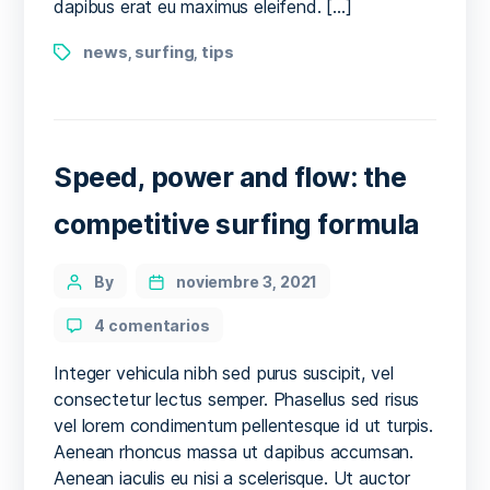
dapibus erat eu maximus eleifend. […]
Tags
news
surfing
tips
,
,
Speed, power and flow: the
competitive surfing formula
Categories
Post
By
noviembre 3, 2021
author
en
4 comentarios
Speed,
power
Integer vehicula nibh sed purus suscipit, vel
and
consectetur lectus semper. Phasellus sed risus
flow:
vel lorem condimentum pellentesque id ut turpis.
the
Aenean rhoncus massa ut dapibus accumsan.
competitive
Aenean iaculis eu nisi a scelerisque. Ut auctor
surfing