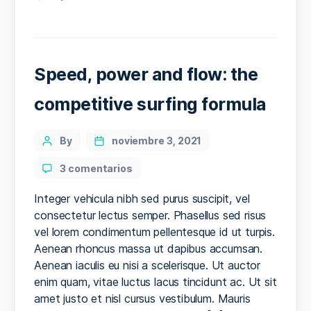
Speed, power and flow: the
competitive surfing formula
Categories
Post
By
noviembre 3, 2021
author
en
3 comentarios
Speed,
power
Integer vehicula nibh sed purus suscipit, vel
and
consectetur lectus semper. Phasellus sed risus
flow:
vel lorem condimentum pellentesque id ut turpis.
the
Aenean rhoncus massa ut dapibus accumsan.
competitive
Aenean iaculis eu nisi a scelerisque. Ut auctor
surfing
enim quam, vitae luctus lacus tincidunt ac. Ut sit
formula
amet justo et nisl cursus vestibulum. Mauris