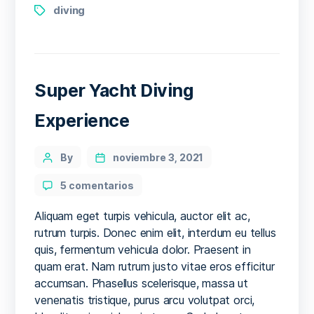
Dive
Tags
diving
Super Yacht Diving
Experience
Categories
Post
By
noviembre 3, 2021
author
en
5 comentarios
Super
Yacht
Aliquam eget turpis vehicula, auctor elit ac,
Diving
rutrum turpis. Donec enim elit, interdum eu tellus
Experience
quis, fermentum vehicula dolor. Praesent in
quam erat. Nam rutrum justo vitae eros efficitur
accumsan. Phasellus scelerisque, massa ut
venenatis tristique, purus arcu volutpat orci,