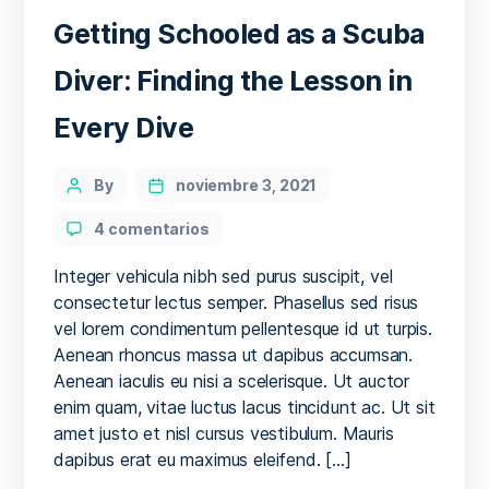
Getting Schooled as a Scuba
Diver: Finding the Lesson in
Every Dive
Categories
Post
By
noviembre 3, 2021
author
en
4 comentarios
Getting
Schooled
Integer vehicula nibh sed purus suscipit, vel
as
consectetur lectus semper. Phasellus sed risus
a
vel lorem condimentum pellentesque id ut turpis.
Scuba
Aenean rhoncus massa ut dapibus accumsan.
Diver:
Aenean iaculis eu nisi a scelerisque. Ut auctor
Finding
enim quam, vitae luctus lacus tincidunt ac. Ut sit
the
amet justo et nisl cursus vestibulum. Mauris
Lesson
in
dapibus erat eu maximus eleifend. […]
Every