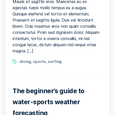
to
Mauris et sagittis eros. Maecenas eu ex
do
egestas turpis mollis tempus eu a augue.
a
Quisque eleifend vel tortor et elementum.
backflip
Praesent et sagittis ligula. Duis vel tincidunt
on
libero. Cras maximus eros non quam convallis
a
consectetur. Proin sed dignissim dolor. Aliquam
surfboard
interdum, tortor a viverra convallis, mi nisl
congue lacus, dictum aliquam nisl neque vitae
magna. […]
Tags
diving
sports
surfing
,
,
The beginner’s guide to
water-sports weather
forecasting