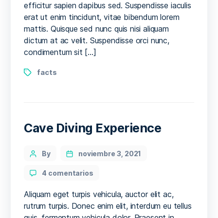
efficitur sapien dapibus sed. Suspendisse iaculis
surf
erat ut enim tincidunt, vitae bibendum lorem
music
mattis. Quisque sed nunc quis nisi aliquam
dictum at ac velit. Suspendisse orci nunc,
condimentum sit […]
Tags
facts
Cave Diving Experience
Categories
Post
By
noviembre 3, 2021
author
en
4 comentarios
Cave
Diving
Aliquam eget turpis vehicula, auctor elit ac,
Experience
rutrum turpis. Donec enim elit, interdum eu tellus
quis, fermentum vehicula dolor. Praesent in