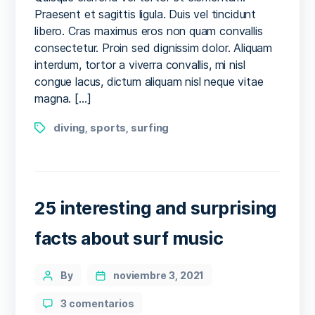
backflip
Praesent et sagittis ligula. Duis vel tincidunt
on
libero. Cras maximus eros non quam convallis
a
consectetur. Proin sed dignissim dolor. Aliquam
surfboard
interdum, tortor a viverra convallis, mi nisl
congue lacus, dictum aliquam nisl neque vitae
magna. […]
Tags
diving
sports
surfing
,
,
25 interesting and surprising
facts about surf music
Categories
Post
By
noviembre 3, 2021
author
en
3 comentarios