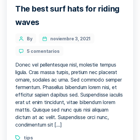
The best surf hats for riding
waves
Categories
Post
By
noviembre 3, 2021
author
en
5 comentarios
The
best
Donec vel pellentesque nisl, molestie tempus
surf
ligula. Cras massa turpis, pretium nec placerat
hats
ornare, sodales ac urna. Sed commodo semper
for
fermentum. Phasellus bibendum lorem nisi, et
riding
efficitur sapien dapibus sed. Suspendisse iaculis
waves
erat ut enim tincidunt, vitae bibendum lorem
mattis. Quisque sed nunc quis nisi aliquam
dictum at ac velit. Suspendisse orci nunc,
condimentum sit […]
Tags
tips