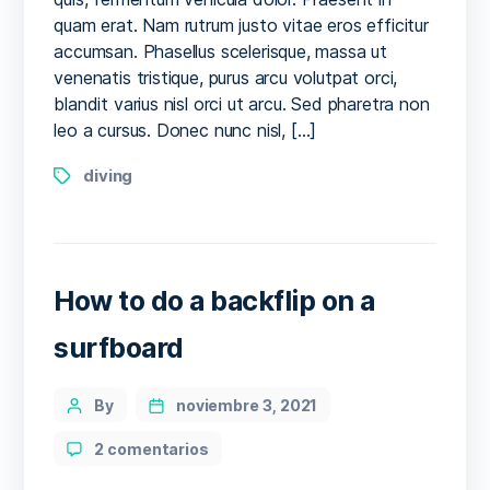
quam erat. Nam rutrum justo vitae eros efficitur
accumsan. Phasellus scelerisque, massa ut
venenatis tristique, purus arcu volutpat orci,
blandit varius nisl orci ut arcu. Sed pharetra non
leo a cursus. Donec nunc nisl, […]
Tags
diving
How to do a backflip on a
surfboard
Categories
Post
By
noviembre 3, 2021
author
en
2 comentarios
How