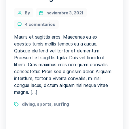
Categories
Post
By
noviembre 3, 2021
author
en
4 comentarios
The
beginner’s
Mauris et sagittis eros. Maecenas eu ex
guide
egestas turpis mollis tempus eu a augue.
to
Quisque eleifend vel tortor et elementum.
water-
Praesent et sagittis ligula. Duis vel tincidunt
sports
libero. Cras maximus eros non quam convallis
weather
consectetur. Proin sed dignissim dolor. Aliquam
forecasting
interdum, tortor a viverra convallis, mi nisl
congue lacus, dictum aliquam nisl neque vitae
magna. […]
Tags
diving
sports
surfing
,
,