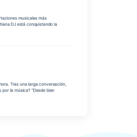
s una de las exportaciones musicales más
 afincada en Ibiza Tatiana DJ está conquistando la
en la sombra hasta ahora. Tras una larga conversación,
Dónde nace tu interés por la música? “Desde bien