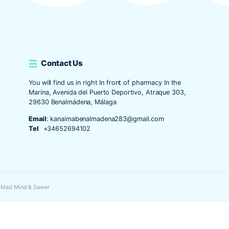
sica, vengo de […]
6n
Contact Us
You will find us in right In front of pharmac
Marina, Avenida del Puerto Deportivo, Atr
29630 Benalmádena, Málaga
Email
:
kanaimabenalmadena283@gmail.c