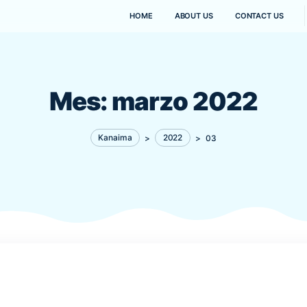
HOME
ABOUT US
Mes:
marzo 2
Kanaima
>
2022
>
0