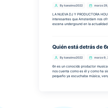
Tatiana Dj
Categories
Post
By kanaima2022
author
LA NUEVA DJ Y PRODUCTO
interesantes que Amsterda
escena undergound en la a
Quién está detr
Categories
Post
By kanaima2022
author
6n es un conocido produc
nos cuenta como es él y c