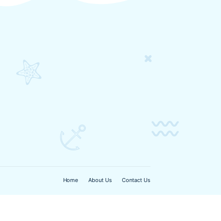
y In the
aque 303,
om