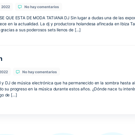
en
marzo 29, 2022
No hay comentarios
Tatiana
Dj
RA HOUSE QUE ESTA DE MODA TATIANA DJ Sin lugar a duda
m nos ofrece en la actualidad. La dj y productora holandesa
ctualidad gracias a sus poderosos sets llenos de […]
ás de 6n
en
marzo 9, 2022
No hay comentarios
Quién
está
tor musical y DJ de música electrónica que ha permanecido 
detrás
omo ha sido su progreso en la música durante estos años. ¿
de